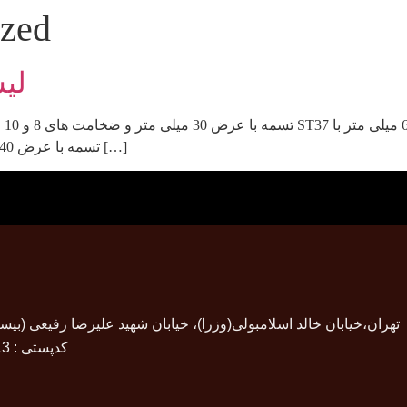
ized
لی
فولاد ST37 تسمه با عرض 40 میلی متر و ضخامت های 8 و 10 میلی متر […]
ضا رفیعی (بیستم) ، پلاک 17
کدپستی : 44913-15118
موقعیت