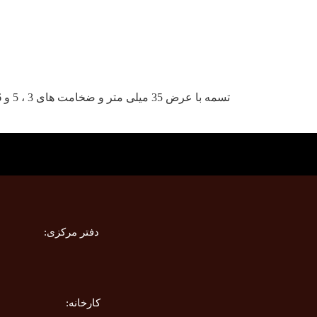
:دفتر مرکزی
تهران،خیابان خالد اسلامبولی(وزرا)، خیابان شهید علیر
:کارخانه