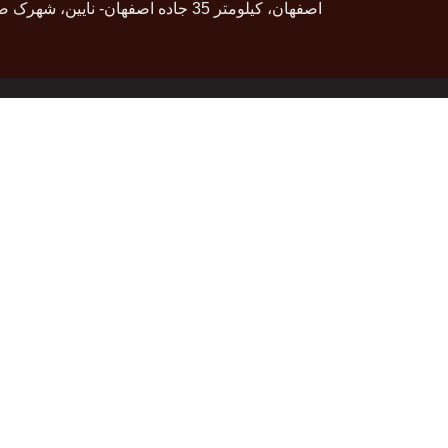
اصفهان، کیلومتر 35 جاده اصفهان- نایین، شهرک صنعتی سگزی
موقعیت ​